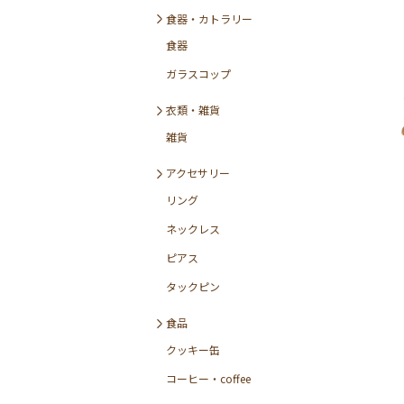
食器・カトラリー
食器
ガラスコップ
衣類・雑貨
雑貨
アクセサリー
リング
ネックレス
ピアス
タックピン
食品
クッキー缶
コーヒー・coffee