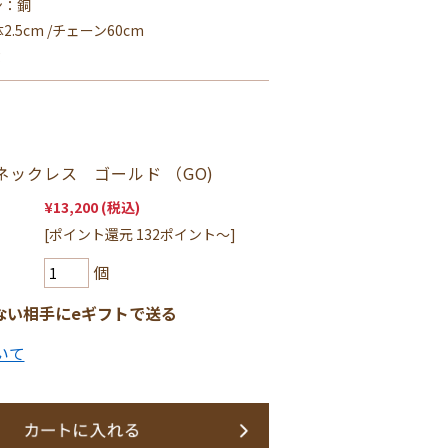
ン：銅
2.5cm /チェーン60cm
g
ネックレス ゴールド （GO)
¥13,200
(税込)
[ポイント還元 132ポイント〜]
個
ない相手にeギフトで送る
いて