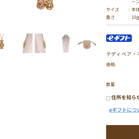
ー
サイズ
本体
重さ
10
テディベア・
価格:
数量:
住所を知ら
eギフトにつ