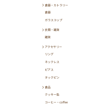
食器・カトラリー
食器
ガラスコップ
衣類・雑貨
雑貨
アクセサリー
リング
ネックレス
ピアス
タックピン
食品
クッキー缶
コーヒー・coffee