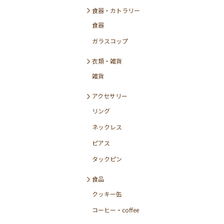
食器・カトラリー
食器
ガラスコップ
衣類・雑貨
雑貨
アクセサリー
リング
ネックレス
ピアス
タックピン
食品
クッキー缶
コーヒー・coffee